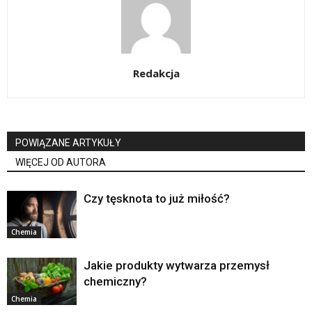
Redakcja
POWIĄZANE ARTYKUŁY
WIĘCEJ OD AUTORA
Czy tęsknota to już miłość?
Chemia
Jakie produkty wytwarza przemysł
chemiczny?
Chemia