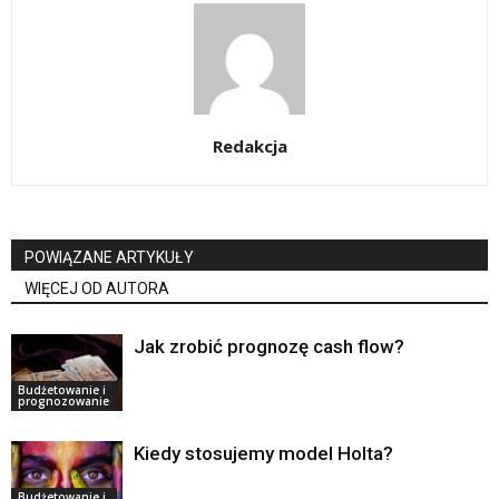
Redakcja
POWIĄZANE ARTYKUŁY
WIĘCEJ OD AUTORA
Jak zrobić prognozę cash flow?
Budżetowanie i
prognozowanie
Kiedy stosujemy model Holta?
Budżetowanie i