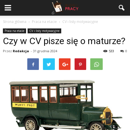
Strona główna
Praca na etacie
CV i listy motywacyjne
Praca na etacie
CV i listy motywacyjne
Czy w CV pisze się o maturze?
Przez
Redakcja
-
31 grudnia 2024
533
0