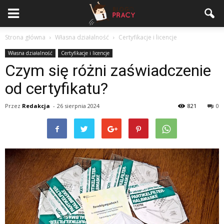
Strona główna
Własna działalność
Certyfikacje i licencje
Własna działalność
Certyfikacje i licencje
Czym się różni zaświadczenie
od certyfikatu?
Przez
Redakcja
-
26 sierpnia 2024
821
0