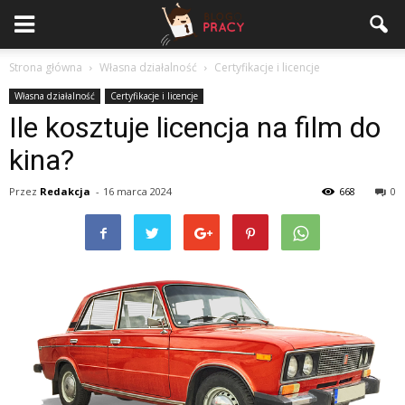
Strona główna
Własna działalność
Certyfikacje i licencje
Własna działalność
Certyfikacje i licencje
Ile kosztuje licencja na film do
kina?
Przez
Redakcja
-
16 marca 2024
668
0