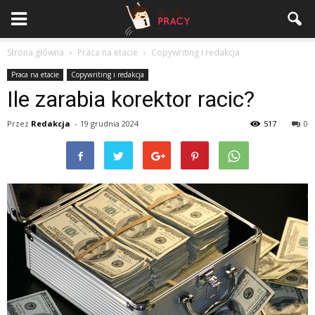
Strona główna
Praca na etacie
Copywriting i redakcja
Praca na etacie
Copywriting i redakcja
Ile zarabia korektor racic?
Przez
Redakcja
-
19 grudnia 2024
517
0