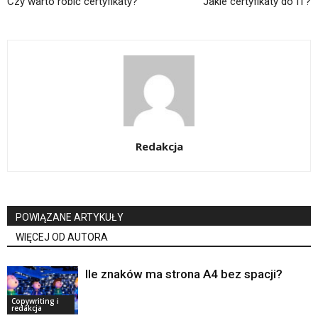
Czy warto robić certyfikaty?
Jakie certyfikaty do IT?
Redakcja
POWIĄZANE ARTYKUŁY
WIĘCEJ OD AUTORA
Ile znaków ma strona A4 bez spacji?
Copywriting i
redakcja