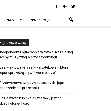
FINANSE
INWESTYCJE
Najnowsze wpisy
Independent Digital wspiera rozwój niezależnej
sceny muzycznej w erze streamingu
Szafy aktowe vs. szafy kartotekowe – które
lepiej sprawdzą się w Twoim biurze?
Przetwórstwo tworzyw sztucznych i jego
znaczenie dla przemysłu
Gdzie warto kupić koła i zestawy jezdne –
sklep.kolka-wiko.eu