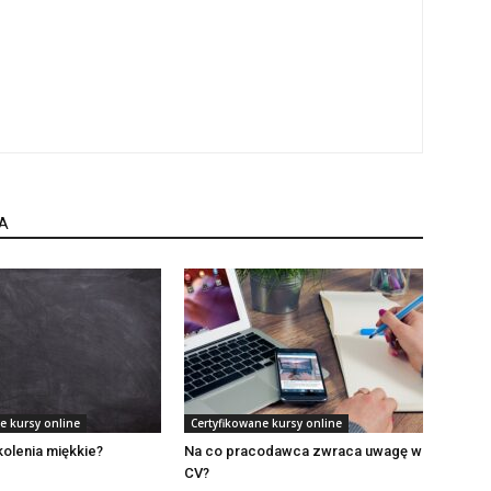
A
e kursy online
Certyfikowane kursy online
kolenia miękkie?
Na co pracodawca zwraca uwagę w
CV?