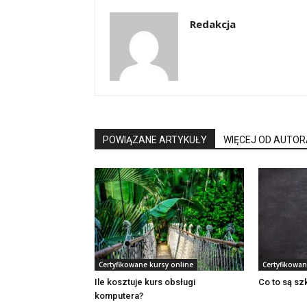
Redakcja
POWIĄZANE ARTYKUŁY
WIĘCEJ OD AUTOR
Certyfikowane kursy online
Certyfikowan
Ile kosztuje kurs obsługi
Co to są sz
komputera?