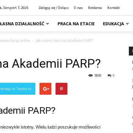
k, Sierpień 7, 2026
Zaloguj się / Dołącz
O nas
Reklama
Kontakt
ŁASNA DZIAŁALNOŚĆ
PRACA NA ETACIE
EDUKACJA
owane kursy online
Jak ocenić kurs na Akademii PARP?
 na Akademii PARP?
1830
0
ierkaj) na Twitterze
kademii PARP?
iezwykle istotny. Wielu ludzi poszukuje możliwości