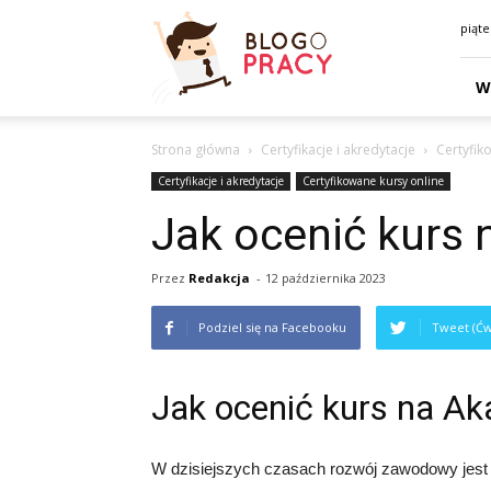
Blogopracy.net.pl
piąte
W
Strona główna
Certyfikacje i akredytacje
Certyfik
Certyfikacje i akredytacje
Certyfikowane kursy online
Jak ocenić kurs
Przez
Redakcja
-
12 października 2023
Podziel się na Facebooku
Tweet (Ćw
Jak ocenić kurs na A
W dzisiejszych czasach rozwój zawodowy jest n