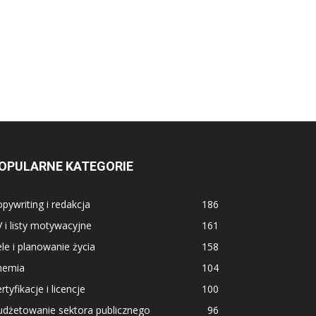
OPULARNE KATEGORIE
pywriting i redakcja
186
 i listy motywacyjne
161
le i planowanie życia
158
hemia
104
rtyfikacje i licencje
100
udżetowanie sektora publicznego
96