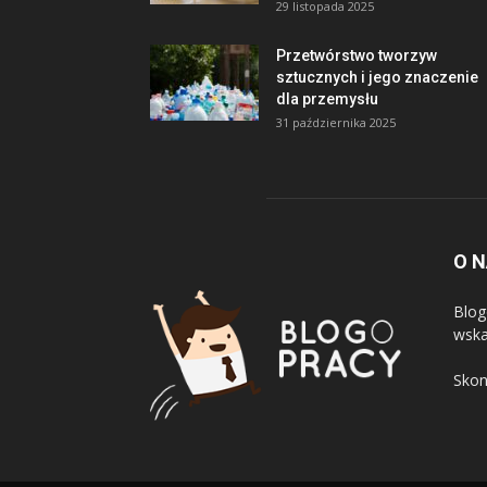
29 listopada 2025
Przetwórstwo tworzyw
sztucznych i jego znaczenie
dla przemysłu
31 października 2025
O 
Blogo
wska
Skon