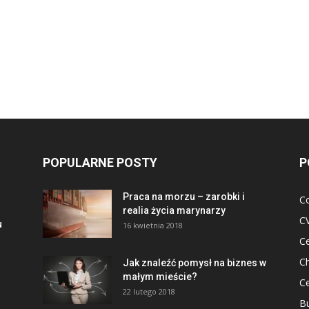
POPULARNE POSTY
P
Praca na morzu – zarobki i
Co
realia życia marynarzy
CV
u
16 kwietnia 2018
Ce
C
Jak znaleźć pomysł na biznes w
małym mieście?
Ce
22 lutego 2018
B