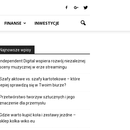
FINANSE
INWESTYCJE
Najnowsze wpisy
Independent Digital wspiera rozwój niezależnej
sceny muzycznej w erze streamingu
Szafy aktowe vs. szafy kartotekowe – które
lepiej sprawdzą się w Twoim biurze?
Przetwórstwo tworzyw sztucznych i jego
znaczenie dla przemysłu
Gdzie warto kupić koła i zestawy jezdne –
sklep.kolka-wiko.eu