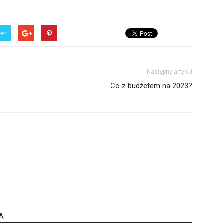
ter
Następny artykuł
Co z budżetem na 2023?
A