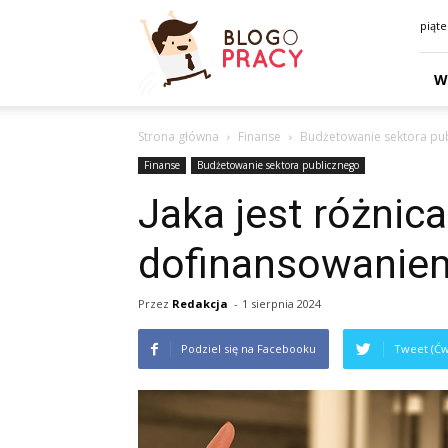
Blogopracy.net.pl
piąte
W
Strona główna
Finanse
Budżetowanie sektora pu
Finanse
Budżetowanie sektora publicznego
Jaka jest różnic
dofinansowaniem
Przez
Redakcja
-
1 sierpnia 2024
Podziel się na Facebooku
Tweet (Ćw