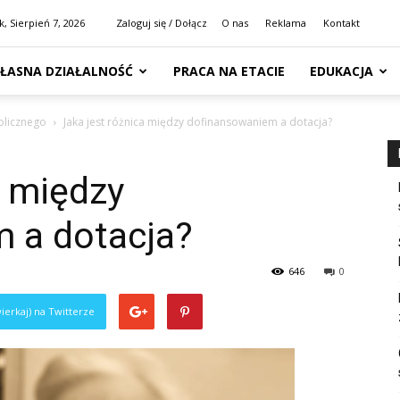
k, Sierpień 7, 2026
Zaloguj się / Dołącz
O nas
Reklama
Kontakt
ŁASNA DZIAŁALNOŚĆ
PRACA NA ETACIE
EDUKACJA
blicznego
Jaka jest różnica między dofinansowaniem a dotacja?
a między
 a dotacja?
646
0
ierkaj) na Twitterze