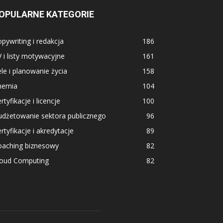
OPULARNE KATEGORIE
pywriting i redakcja
186
 i listy motywacyjne
161
le i planowanie życia
158
hemia
104
rtyfikacje i licencje
100
udżetowanie sektora publicznego
96
rtyfikacje i akredytacje
89
oaching biznesowy
82
loud Computing
82