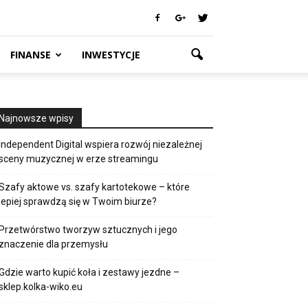
FINANSE
INWESTYCJE
Najnowsze wpisy
Independent Digital wspiera rozwój niezależnej
sceny muzycznej w erze streamingu
Szafy aktowe vs. szafy kartotekowe – które
lepiej sprawdzą się w Twoim biurze?
Przetwórstwo tworzyw sztucznych i jego
znaczenie dla przemysłu
Gdzie warto kupić koła i zestawy jezdne –
sklep.kolka-wiko.eu