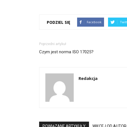
PODZIEL SIĘ
Facebook
Twit
Poprzedni artykuł
Czym jest norma ISO 17025?
Redakcja
POWIĄZANE ARTYKUŁY
WIĘCEJ OD AUTOR