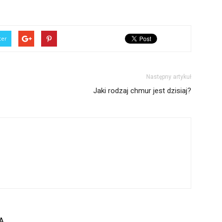
ter
Następny artykuł
Jaki rodzaj chmur jest dzisiaj?
A