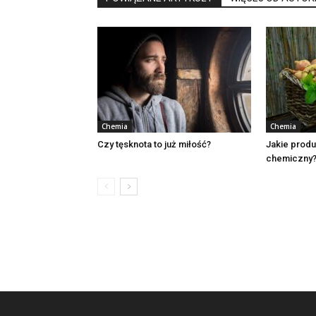
Chemia
Chemia
Czy tęsknota to już miłość?
Jakie prod
chemiczny