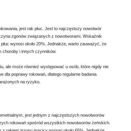
kowania, jest rak płuc. Jest to najczęstszy nowotwór
rzyczyna zgonów związanych z nowotworami. Wskaźnik
em płuc wynosi około 20%. Jednakże, warto zauważyć, że
m choroby i innych czynników.
niu, ale może również występować u osób, które nigdy nie
we dla poprawy rokowań, dlatego regularne badania
arażonych na ryzyko.
ometrialnym, jest jednym z najczęstszych nowotworów
rszych rokowań spośród wszystkich nowotworów żeńskich.
ek z rakiem trzonu macicy wynosi około 65%. Jednakże,