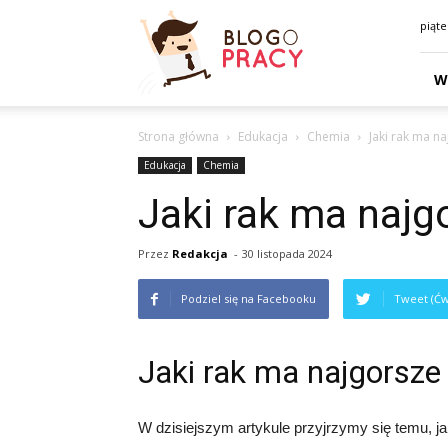
Blogopracy.net.pl
piąte
W
Strona główna
Edukacja
Chemia
Jaki rak ma n
Edukacja
Chemia
Jaki rak ma najg
Przez
Redakcja
-
30 listopada 2024
Podziel się na Facebooku
Tweet (Ćw
Jaki rak ma najgorsze
W dzisiejszym artykule przyjrzymy się temu, j