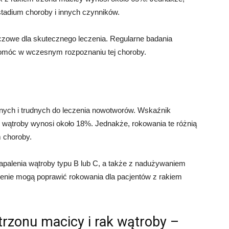
stadium choroby i innych czynników.
czowe dla skutecznego leczenia. Regularne badania
omóc w wczesnym rozpoznaniu tej choroby.
wnych i trudnych do leczenia nowotworów. Wskaźnik
em wątroby wynosi około 18%. Jednakże, rokowania te różnią
m choroby.
apalenia wątroby typu B lub C, a także z nadużywaniem
zenie mogą poprawić rokowania dla pacjentów z rakiem
k trzonu macicy i rak wątroby –