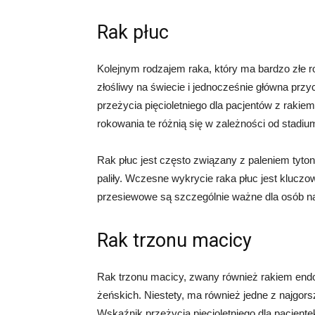
Rak płuc
Kolejnym rodzajem raka, który ma bardzo złe ro
złośliwy na świecie i jednocześnie główna p
przeżycia pięcioletniego dla pacjentów z raki
rokowania te różnią się w zależności od stadiu
Rak płuc jest często związany z paleniem tyto
paliły. Wczesne wykrycie raka płuc jest kluczo
przesiewowe są szczególnie ważne dla osób n
Rak trzonu macicy
Rak trzonu macicy, zwany również rakiem end
żeńskich. Niestety, ma również jedne z najgo
Wskaźnik przeżycia pięcioletniego dla pacjent