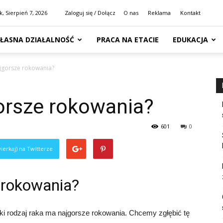
k, Sierpień 7, 2026
Zaloguj się / Dołącz
O nas
Reklama
Kontakt
ŁASNA DZIAŁALNOŚĆ
PRACA NA ETACIE
EDUKACJA
ajgorsze rokowania?
orsze rokowania?
601
0
ierkaj) na Twitterze
 rokowania?
aki rodzaj raka ma najgorsze rokowania. Chcemy zgłębić tę