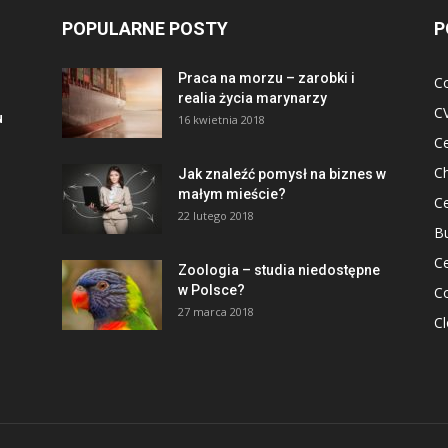
POPULARNE POSTY
P
Praca na morzu – zarobki i
Co
realia życia marynarzy
CV
u
16 kwietnia 2018
Ce
C
Jak znaleźć pomysł na biznes w
małym mieście?
Ce
22 lutego 2018
B
Ce
Zoologia – studia niedostępne
w Polsce?
C
27 marca 2018
C