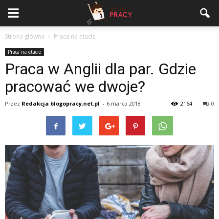
Strona główna
Praca na etacie
Praca na etacie
Praca w Anglii dla par. Gdzie
pracować we dwoje?
Przez
Redakcja blogopracy.net.pl
-
6 marca 2018
2164
0